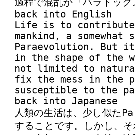
過程で混乱が『パラドック
back into English
Life is to contribute
mankind, a somewhat s
Paraevolution. But it
in the shape of the w
not limited to natura
fix the mess in the p
susceptible to the pa
back into Japanese
人類の生活は、少し似たPar
することです。しかし、そ