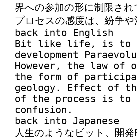
界への参加の形に制限され
プロセスの感度は、紛争や
back into English
Bit like life, is to 
development Paraevolu
However, the law of o
the form of participa
geology. Effect of th
of the process is to 
confusion.
back into Japanese
人生のようなビット、開発Pa