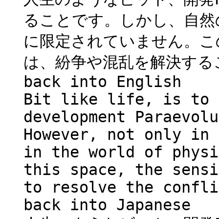
ることです。しかし、自然
に限定されていません。こ
は、紛争や混乱を解決する
back into English
Bit like life, is to 
development Paraevolu
However, not only in 
in the world of physi
this space, the sensi
to resolve the confli
back into Japanese