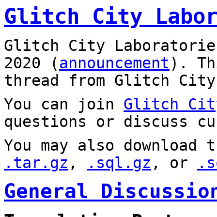
Glitch City Labo
Glitch City Laboratorie
2020 (
announcement
). T
thread from Glitch City
You can join
Glitch Cit
questions or discuss cu
You may also download t
.tar.gz
,
.sql.gz
, or
.s
General Discussio