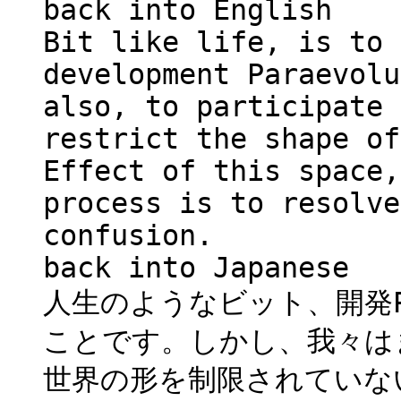
back into English
Bit like life, is to 
development Paraevolu
also, to participate 
restrict the shape of
Effect of this space,
process is to resolve
confusion.
back into Japanese
人生のようなビット、開発Pa
ことです。しかし、我々は
世界の形を制限されていな