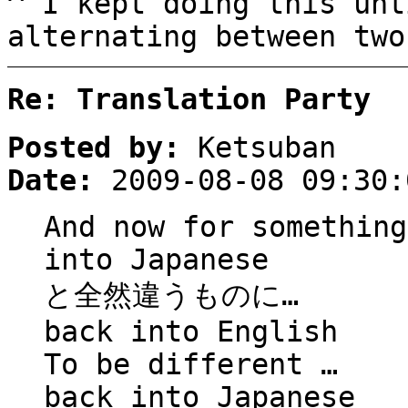
^ I kept doing this unt
alternating between two
Re: Translation Party
Posted by:
Ketsuban
Date:
2009-08-08 09:30:
And now for something
into Japanese
と全然違うものに…
back into English
To be different …
back into Japanese