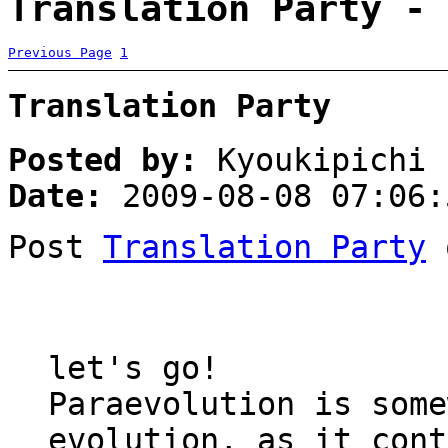
Translation Party - 
Previous Page
1
Translation Party
Posted by:
Kyoukipichi
Date:
2009-08-08 07:06:
Post
Translation Party
q
let's go!
Paraevolution is some
evolution, as it cont